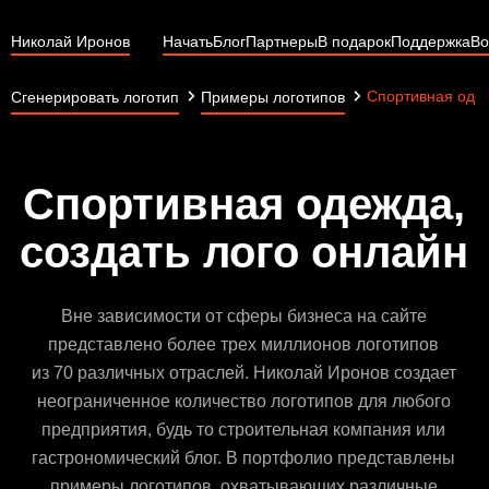
Николай Иронов
Начать
Блог
Партнеры
В подарок
Поддержка
Во
Спортивная оде
Сгенерировать логотип
Примеры логотипов
Спортивная одежда,
создать лого онлайн
Вне зависимости от сферы бизнеса на сайте
представлено более трех миллионов логотипов
из 70 различных отраслей. Николай Иронов создает
неограниченное количество логотипов для любого
предприятия, будь то строительная компания или
гастрономический блог. В портфолио представлены
примеры логотипов, охватывающих различные