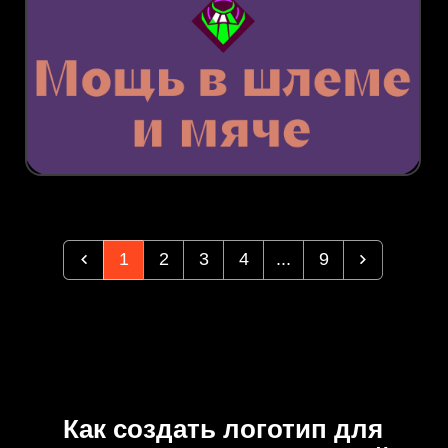
1
2
3
4
...
9
Как создать логотип для