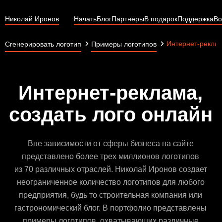
Николай Иронов
Начать
Блог
Партнеры
В подарок
Поддержка
Во
Интернет-рекла
Сгенерировать логотип
Примеры логотипов
Интернет-реклама,
создать лого онлайн
Вне зависимости от сферы бизнеса на сайте
представлено более трех миллионов логотипов
из 70 различных отраслей. Николай Иронов создает
неограниченное количество логотипов для любого
предприятия, будь то строительная компания или
гастрономический блог. В портфолио представлены
примеры логотипов, охватывающих различные