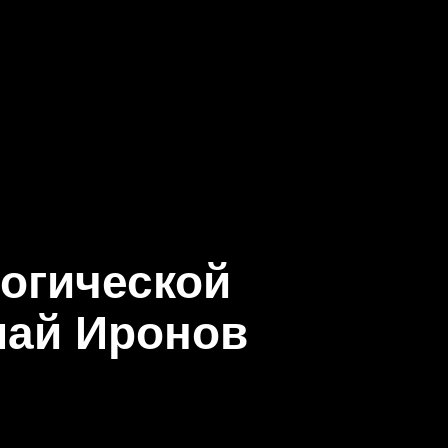
логической
лай Иронов