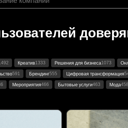
ьзователей довер
1492
1333
1073
Креатив
Решения для бизнеса
Онл
591
555
5
ьство
Брендинг
Цифровая трансформация
86
466
463
45
Мероприятия
Бытовые услуги
Мода