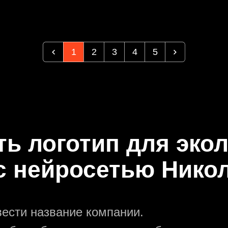
1
2
3
4
5
ть логотип для эко
с нейросетью Нико
вести название компании.