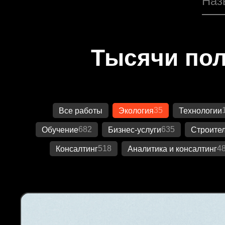
Тысячи пол
35
Все работы
Экология
Технологии
682
635
Обучение
Бизнес-услуги
Строител
518
4
Консалтинг
Аналитика и консалтинг