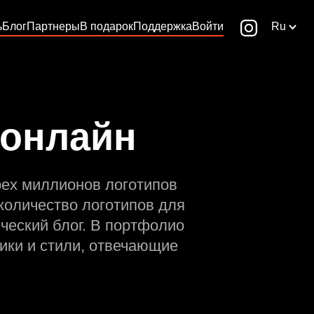
ь
Блог
Партнеры
В подарок
Поддержка
Войти
Ru
 онлайн
рех миллионов логотипов
количество логотипов для
ческий блог. В портфолио
ики и стили, отвечающие