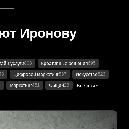
яют Иронову
808
695
айн-услуги
Креативные решения
48
537
523
Цифровой маркетинг
Искусство
8
451
23
Маркетинг
Общий
Все теги