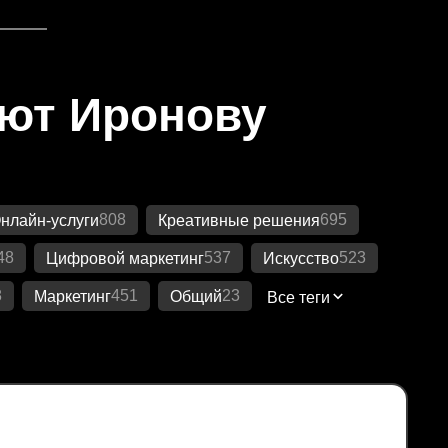
яют Иронову
808
695
нлайн-услуги
Креативные решения
48
537
523
Цифровой маркетинг
Искусство
8
451
23
Маркетинг
Общий
Все теги