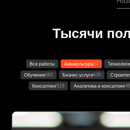
Тысячи пол
14
Все работы
Аквакультура
Технологи
682
635
Обучение
Бизнес-услуги
Строител
518
4
Консалтинг
Аналитика и консалтинг