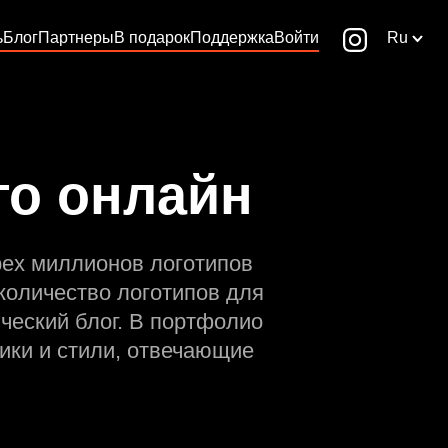
ь
Блог
Партнеры
В подарок
Поддержка
Войти
Ru
го онлайн
рех миллионов логотипов
количество логотипов для
ческий блог. В портфолио
ики и стили, отвечающие