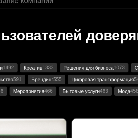
ьзователей довер
1492
1333
1073
и
Креатив
Решения для бизнеса
О
591
555
5
ьство
Брендинг
Цифровая трансформация
86
466
463
45
Мероприятия
Бытовые услуги
Мода