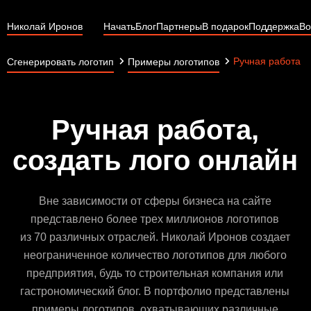
Николай Иронов
Начать
Блог
Партнеры
В подарок
Поддержка
Во
Ручная работа
Сгенерировать логотип
Примеры логотипов
Ручная работа,
создать лого онлайн
Вне зависимости от сферы бизнеса на сайте
представлено более трех миллионов логотипов
из 70 различных отраслей. Николай Иронов создает
неограниченное количество логотипов для любого
предприятия, будь то строительная компания или
гастрономический блог. В портфолио представлены
примеры логотипов, охватывающих различные