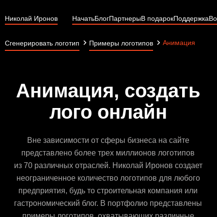
Николай Иронов
Начать
Блог
Партнеры
В подарок
Поддержка
Во
Анимация
Сгенерировать логотип
Примеры логотипов
Анимация, создать
лого онлайн
Вне зависимости от сферы бизнеса на сайте
представлено более трех миллионов логотипов
из 70 различных отраслей. Николай Иронов создает
неограниченное количество логотипов для любого
предприятия, будь то строительная компания или
гастрономический блог. В портфолио представлены
примеры логотипов, охватывающих различные