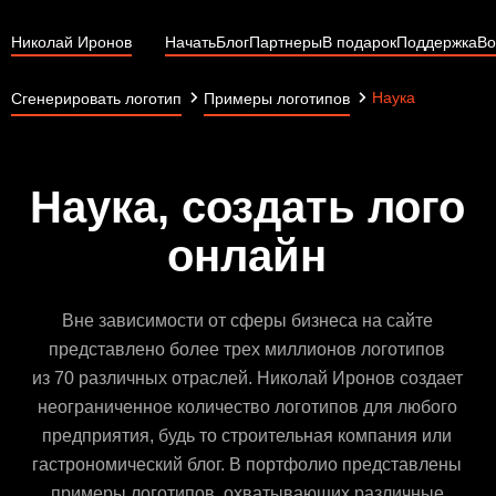
Николай Иронов
Начать
Блог
Партнеры
В подарок
Поддержка
Во
Наука
Сгенерировать логотип
Примеры логотипов
Наука, создать лого
онлайн
Вне зависимости от сферы бизнеса на сайте
представлено более трех миллионов логотипов
из 70 различных отраслей. Николай Иронов создает
неограниченное количество логотипов для любого
предприятия, будь то строительная компания или
гастрономический блог. В портфолио представлены
примеры логотипов, охватывающих различные