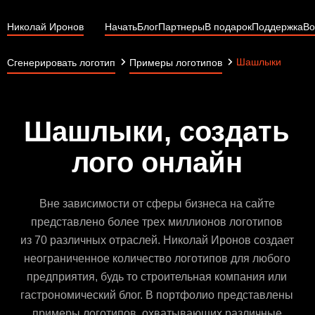
Николай Иронов
Начать
Блог
Партнеры
В подарок
Поддержка
Во
Шашлыки
Сгенерировать логотип
Примеры логотипов
Шашлыки, создать
лого онлайн
Вне зависимости от сферы бизнеса на сайте
представлено более трех миллионов логотипов
из 70 различных отраслей. Николай Иронов создает
неограниченное количество логотипов для любого
предприятия, будь то строительная компания или
гастрономический блог. В портфолио представлены
примеры логотипов, охватывающих различные