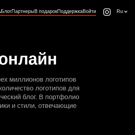
ь
Блог
Партнеры
В подарок
Поддержка
Войти
Ru
 онлайн
рех миллионов логотипов
количество логотипов для
ческий блог. В портфолио
ики и стили, отвечающие