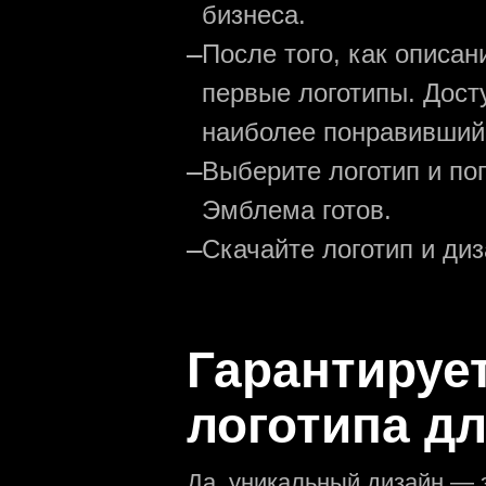
бизнеса.
—
После того, как описа
первые логотипы. Дост
наиболее понравивший
—
Выберите логотип и по
Эмблема готов.
—
Скачайте логотип и ди
Гарантируе
логотипа д
Да, уникальный дизайн — 