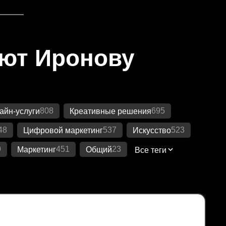
яют Иронову
808
695
айн-услуги
Креативные решения
48
537
523
Цифровой маркетинг
Искусство
9
451
23
Маркетинг
Общий
Все теги