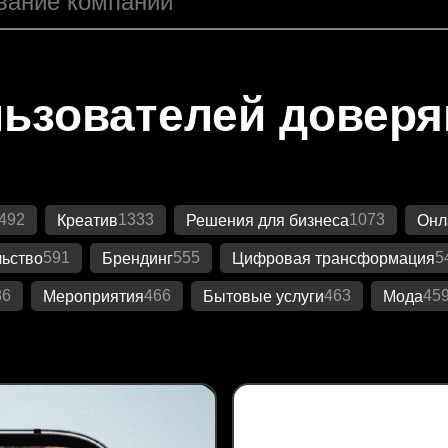
ьзователей довер
492
1333
1073
Креатив
Решения для бизнеса
Онл
591
555
5
ьство
Брендинг
Цифровая трансформация
86
466
463
45
Мероприятия
Бытовые услуги
Мода