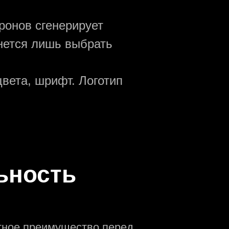
ронов сгенерирует
анется лишь выбрать
вета, шрифт. Логотип
ьность
нтное преимущество перед