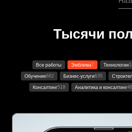
Тысячи пол
7
1
Все работы
Эмблема
Технологии
682
635
Обучение
Бизнес-услуги
Строител
518
4
Консалтинг
Аналитика и консалтинг