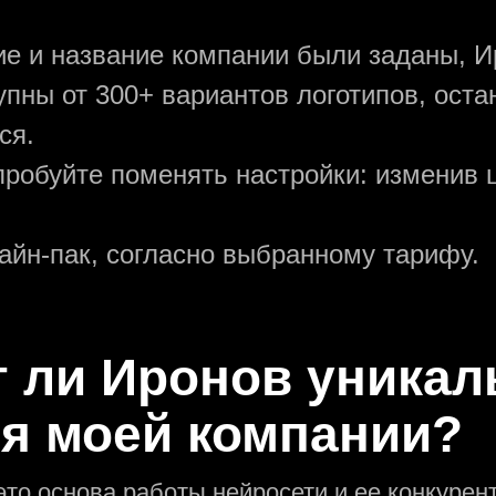
ние и название компании были заданы, И
упны от 300+ вариантов логотипов, ост
ся.
пробуйте поменять настройки: изменив ц
зайн-пак, согласно выбранному тарифу.
т ли Иронов уникал
ля моей компании?
это основа работы нейросети и еe конкуре