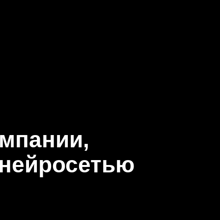
омпании,
 нейросетью