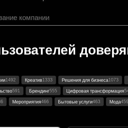
ьзователей довер
1492
1333
1073
гии
Креатив
Решения для бизнеса
591
555
5
ьство
Брендинг
Цифровая трансформация
86
466
463
45
Мероприятия
Бытовые услуги
Мода