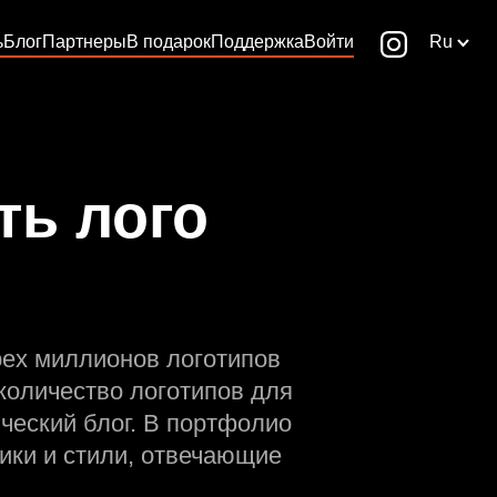
ь
Блог
Партнеры
В подарок
Поддержка
Войти
Ru
ть лого
рех миллионов логотипов
количество логотипов для
ческий блог. В портфолио
ики и стили, отвечающие