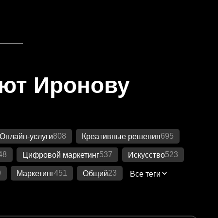
яют Иронову
808
695
Онлайн-услуги
Креативные решения
48
537
523
Цифровой маркетинг
Искусство
9
451
23
Маркетинг
Общий
Все теги