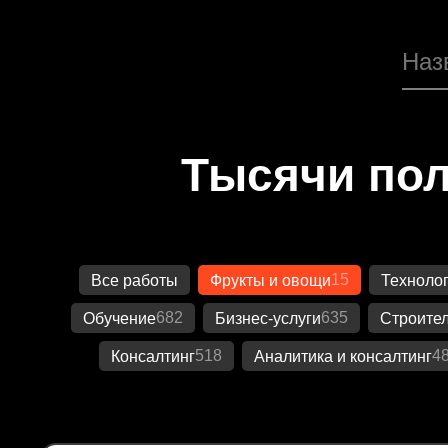
Тысячи пол
15
Все работы
Фрукты и овощи
Техноло
682
635
Обучение
Бизнес-услуги
Строител
518
4
Консалтинг
Аналитика и консалтинг