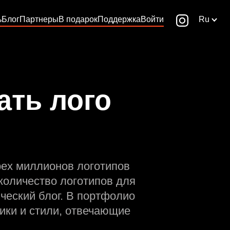
ь
Блог
Партнеры
В подарок
Поддержка
Войти
Ru
ать лого
рех миллионов логотипов
количество логотипов для
ческий блог. В портфолио
ики и стили, отвечающие