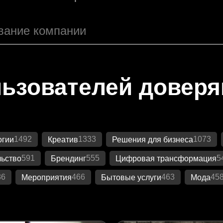
ьзователей довер
1492
1333
1073
огии
Креатив
Решения для бизнеса
591
555
5
ьство
Брендинг
Цифровая трансформация
86
466
463
45
Мероприятия
Бытовые услуги
Мода