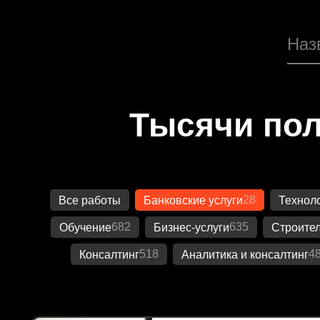
Тысячи пол
28
Все работы
Банковские услуги
Технол
682
635
Обучение
Бизнес-услуги
Строител
518
4
Консалтинг
Аналитика и консалтинг