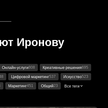
яют Иронову
808
695
Онлайн-услуги
Креативные решения
48
537
523
Цифровой маркетинг
Искусство
8
451
23
Маркетинг
Общий
Все теги