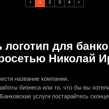
1
2
3
4
ь логотип для банко
йросетью Николай И
вести название компании.
аботы бизнеса или то, что бы вы хотели
 Банковские услуги постарайтесь сконц