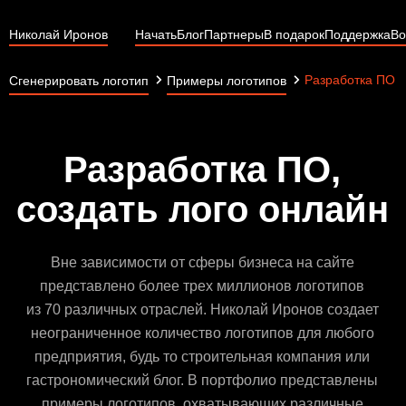
Николай Иронов
Начать
Блог
Партнеры
В подарок
Поддержка
Во
Разработка ПО
Сгенерировать логотип
Примеры логотипов
Разработка ПО,
создать лого онлайн
Вне зависимости от сферы бизнеса на сайте
представлено более трех миллионов логотипов
из 70 различных отраслей. Николай Иронов создает
неограниченное количество логотипов для любого
предприятия, будь то строительная компания или
гастрономический блог. В портфолио представлены
примеры логотипов, охватывающих различные