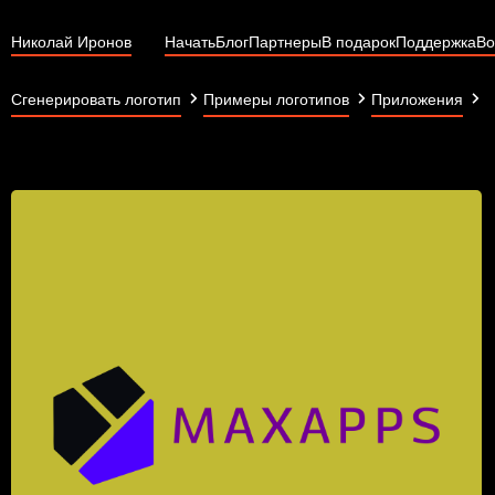
Николай Иронов
Начать
Блог
Партнеры
В подарок
Поддержка
Во
M
Сгенерировать логотип
Примеры логотипов
Приложения