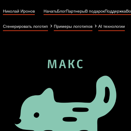
Николай Иронов
Начать
Блог
Партнеры
В подарок
Поддержка
Во
Сгенерировать логотип
Примеры логотипов
AI технологии