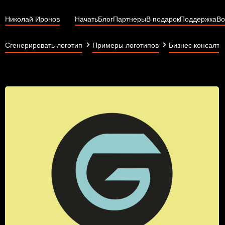
Николай Иронов
Начать
Блог
Партнеры
В подарок
Поддержка
Во
Сгенерировать логотип
Примеры логотипов
Бизнес консалти