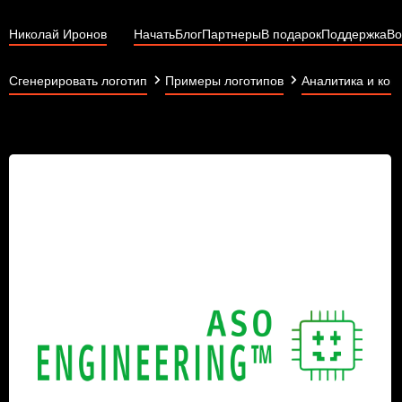
Николай Иронов
Начать
Блог
Партнеры
В подарок
Поддержка
Во
Сгенерировать логотип
Примеры логотипов
Аналитика и кон