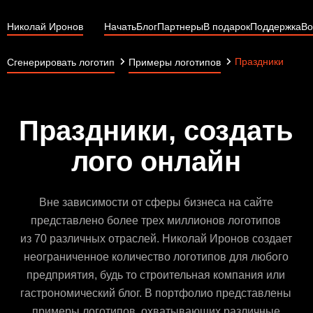
Николай Иронов
Начать
Блог
Партнеры
В подарок
Поддержка
Во
Праздники
Сгенерировать логотип
Примеры логотипов
Праздники, создать
лого онлайн
Вне зависимости от сферы бизнеса на сайте
представлено более трех миллионов логотипов
из 70 различных отраслей. Николай Иронов создает
неограниченное количество логотипов для любого
предприятия, будь то строительная компания или
гастрономический блог. В портфолио представлены
примеры логотипов, охватывающих различные