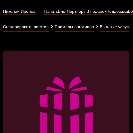
Николай Иронов
Начать
Блог
Партнеры
В подарок
Поддержка
Во
Сгенерировать логотип
Примеры логотипов
Бытовые услуги