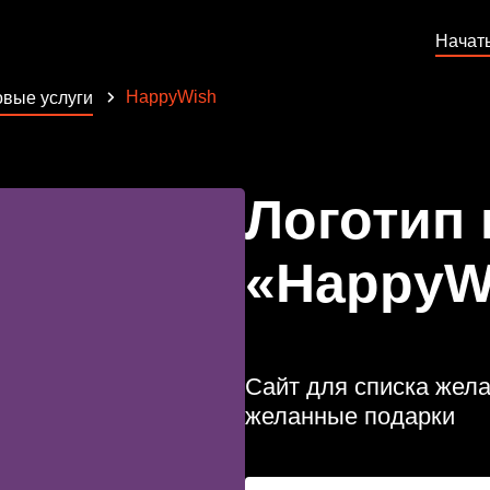
Начат
HappyWish
вые услуги
Логотип
«HappyW
Сайт для списка жел
желанные подарки