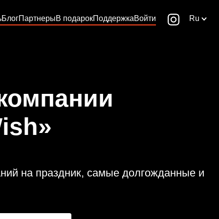
ь
Блог
Партнеры
В подарок
Поддержка
Войти
Ru
 компании
ish»
аний на праздник, самые долгожданные и