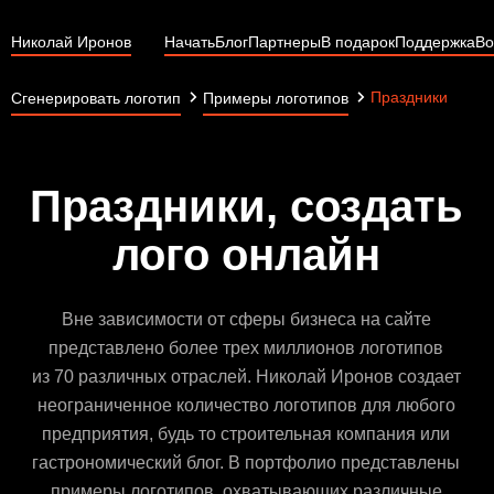
Николай Иронов
Начать
Блог
Партнеры
В подарок
Поддержка
Во
Праздники
Сгенерировать логотип
Примеры логотипов
Праздники, создать
лого онлайн
Вне зависимости от сферы бизнеса на сайте
представлено более трех миллионов логотипов
из 70 различных отраслей. Николай Иронов создает
неограниченное количество логотипов для любого
предприятия, будь то строительная компания или
гастрономический блог. В портфолио представлены
примеры логотипов, охватывающих различные