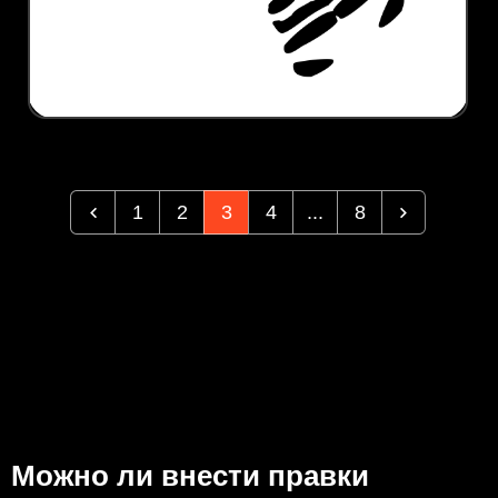
1
2
3
4
...
8
Можно ли внести правки