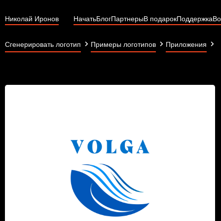
Николай Иронов
Начать
Блог
Партнеры
В подарок
Поддержка
Во
V
Сгенерировать логотип
Примеры логотипов
Приложения