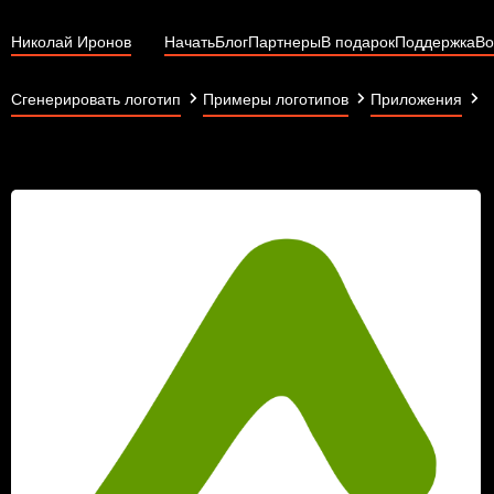
Николай Иронов
Начать
Блог
Партнеры
В подарок
Поддержка
Во
Сгенерировать логотип
Примеры логотипов
Приложения