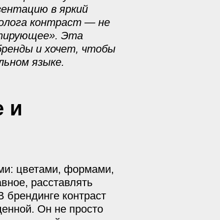
ентацию в яркий
толога контраст — не
ртирующее». Эта
бренды и хочет, чтобы
льном языке.
е и
ми: цветами, формами,
вное, расставлять
В брендинге контраст
енной. Он не просто