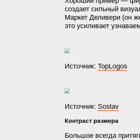
Хороший пример — фир
создает сильный визуа
Маркет Деливери (он же
это усиливает узнавае
Источник:
TopLogos
Источник:
Sostav
Контраст размера
Большое всегда притяг