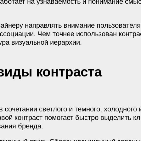
работает на узнаваемость и понимание смыс
зайнеру направлять внимание пользовател
социации. Чем точнее использован контрас
ура визуальной иерархии.
виды контраста
 сочетании светлого и темного, холодного 
овой контраст помогает быстро выделить 
вания бренда.