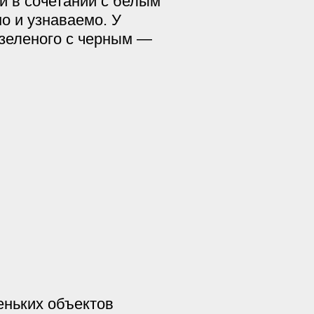
 в сочетании с белым
о и узнаваемо. У
о-зеленого с черным —
еньких объектов