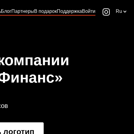
ь
Блог
Партнеры
В подарок
Поддержка
Войти
Ru
 компании
 Финанс»
сов
 логотип