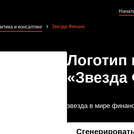
Начат
Звезда Финанс
итика и консалтинг
Логотип
«Звезда
звезда в мире финан
Сгенерировать