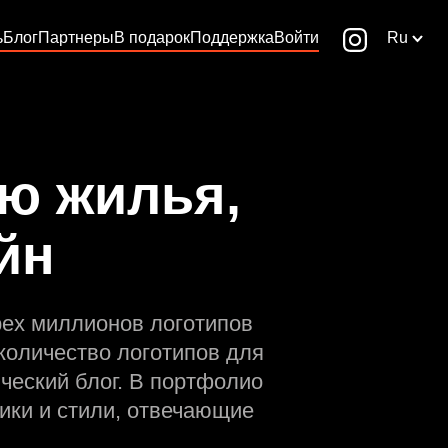
ь
Блог
Партнеры
В подарок
Поддержка
Войти
Ru
ию жилья,
йн
рех миллионов логотипов
количество логотипов для
ческий блог. В портфолио
ики и стили, отвечающие