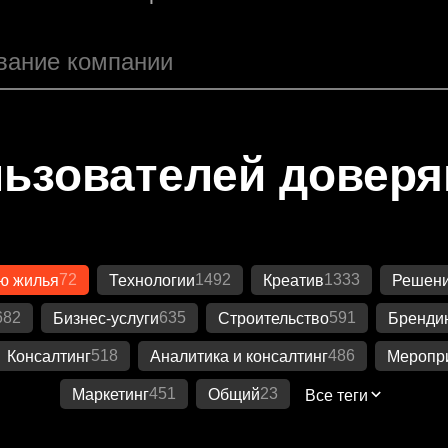
ьзователей довер
72
1492
1333
ю жилья
Технологии
Креатив
Решени
682
635
591
Бизнес-услуги
Строительство
Бренди
518
486
Консалтинг
Аналитика и консалтинг
Меропр
451
23
Маркетинг
Общий
Все теги