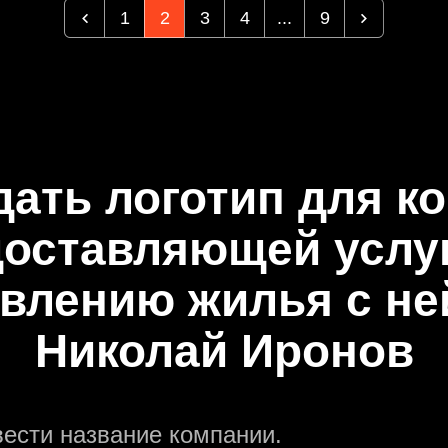
1
2
3
4
...
9
дать логотип для к
оставляющей услу
влению жилья с н
Николай Иронов
вести название компании.