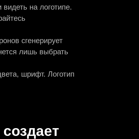
 видеть на логотипе.
райтесь
ронов сгенерирует
анется лишь выбрать
вета, шрифт. Логотип
 создаeт