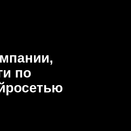
омпании,
ги по
ейросетью