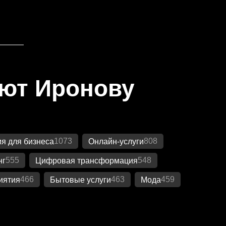
яют Иронову
1073
808
я для бизнеса
Онлайн-услуги
555
548
нг
Цифровая трансформация
466
463
459
иятия
Бытовые услуги
Мода