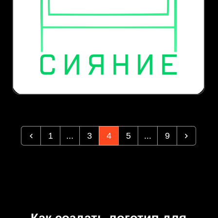
1
...
3
4
5
...
9