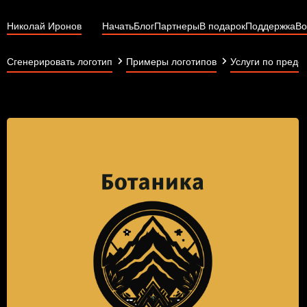
Николай Иронов
Начать
Блог
Партнеры
В подарок
Поддержка
Во
Сгенерировать логотип
Примеры логотипов
Услуги по предо