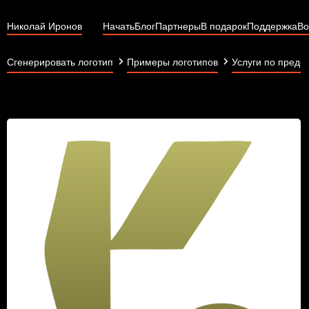
Николай Иронов
Начать
Блог
Партнеры
В подарок
Поддержка
Во
Сгенерировать логотип
Примеры логотипов
Услуги по предо