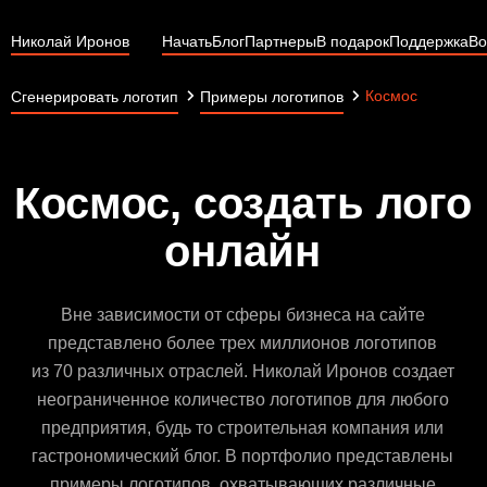
Николай Иронов
Начать
Блог
Партнеры
В подарок
Поддержка
Во
Космос
Сгенерировать логотип
Примеры логотипов
Космос, создать лого
онлайн
Вне зависимости от сферы бизнеса на сайте
представлено более трех миллионов логотипов
из 70 различных отраслей. Николай Иронов создает
неограниченное количество логотипов для любого
предприятия, будь то строительная компания или
гастрономический блог. В портфолио представлены
примеры логотипов, охватывающих различные