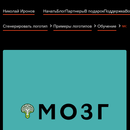
Николай Иронов
Начать
Блог
Партнеры
В подарок
Поддержка
Во
моз
Сгенерировать логотип
Примеры логотипов
Обучение