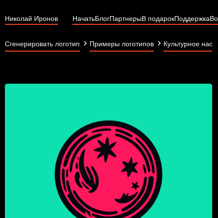
Николай Иронов
Начать
Блог
Партнеры
В подарок
Поддержка
Во
Сгенерировать логотип
Примеры логотипов
Культурное насл