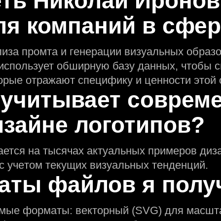
еть Николай Иронов
ля компаний в сфер
лиза промта и генерации визуальных образо
использует обширную базу данных, чтобы 
орые отражают специфику и ценности этой 
 учитывает соврем
изайне логотипов?
ается на тысячах актуальных примеров диза
 с учeтом текущих визуальных тенденций.
аты файлов я полу
имые форматы: векторный (SVG) для масшт