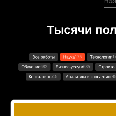
Тысячи пол
175
1
Все работы
Наука
Технологии
682
635
Обучение
Бизнес-услуги
Строител
518
4
Консалтинг
Аналитика и консалтинг