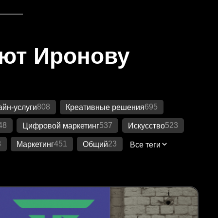
яют Иронову
808
695
йн-услуги
Креативные решения
48
537
523
Цифровой маркетинг
Искусство
8
451
23
Маркетинг
Общий
Все теги