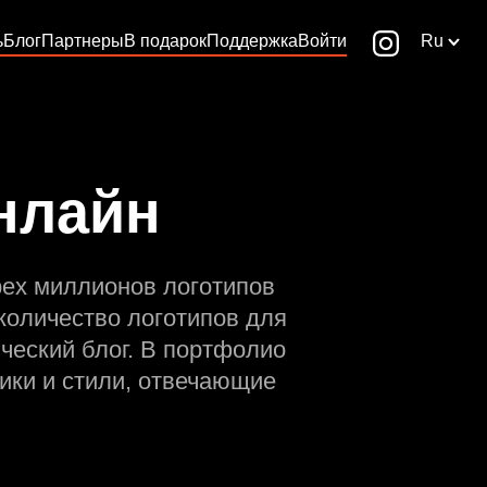
ь
Блог
Партнеры
В подарок
Поддержка
Войти
Ru
онлайн
рех миллионов логотипов
количество логотипов для
ческий блог. В портфолио
ики и стили, отвечающие