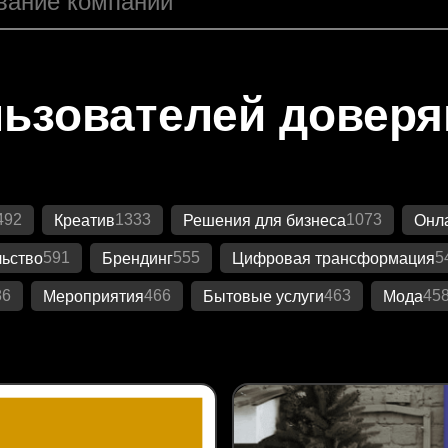
ьзователей довер
492
1333
1073
Креатив
Решения для бизнеса
Онла
591
555
5
ьство
Брендинг
Цифровая трансформация
86
466
463
45
Мероприятия
Бытовые услуги
Мода