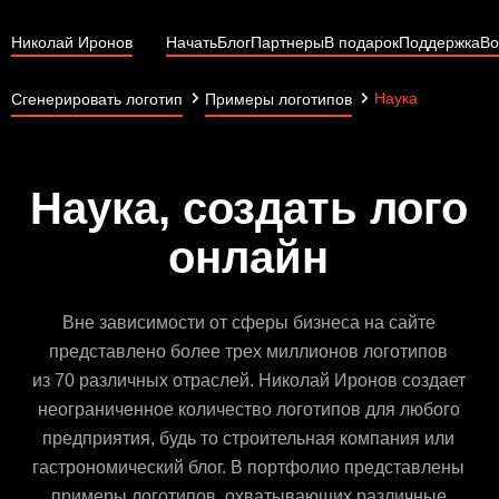
Николай Иронов
Начать
Блог
Партнеры
В подарок
Поддержка
Во
Наука
Сгенерировать логотип
Примеры логотипов
Наука, создать лого
онлайн
Вне зависимости от сферы бизнеса на сайте
представлено более трех миллионов логотипов
из 70 различных отраслей. Николай Иронов создает
неограниченное количество логотипов для любого
предприятия, будь то строительная компания или
гастрономический блог. В портфолио представлены
примеры логотипов, охватывающих различные