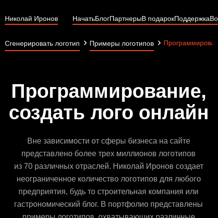
Николай Иронов
Начать
Блог
Партнеры
В подарок
Поддержка
Во
Программирова
Сгенерировать логотип
Примеры логотипов
Программирование,
создать лого онлайн
Вне зависимости от сферы бизнеса на сайте
представлено более трех миллионов логотипов
из 70 различных отраслей. Николай Иронов создает
неограниченное количество логотипов для любого
предприятия, будь то строительная компания или
гастрономический блог. В портфолио представлены
примеры логотипов, охватывающих различные