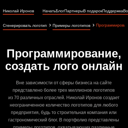
Николай Иронов
Начать
Блог
Партнеры
В подарок
Поддержка
Во
Программирова
Сгенерировать логотип
Примеры логотипов
Программирование,
создать лого онлайн
Вне зависимости от сферы бизнеса на сайте
представлено более трех миллионов логотипов
из 70 различных отраслей. Николай Иронов создает
неограниченное количество логотипов для любого
предприятия, будь то строительная компания или
гастрономический блог. В портфолио представлены
примеры логотипов, охватывающих различные