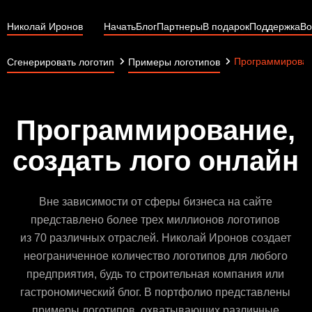
Николай Иронов
Начать
Блог
Партнеры
В подарок
Поддержка
Во
Программирова
Сгенерировать логотип
Примеры логотипов
Программирование,
создать лого онлайн
Вне зависимости от сферы бизнеса на сайте
представлено более трех миллионов логотипов
из 70 различных отраслей. Николай Иронов создает
неограниченное количество логотипов для любого
предприятия, будь то строительная компания или
гастрономический блог. В портфолио представлены
примеры логотипов, охватывающих различные