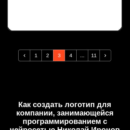
1
2
3
4
...
11
Как создать логотип для
компании, занимающейся
программированием с
нейросетью Николай Иронов