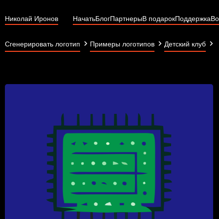
Николай Иронов
Начать
Блог
Партнеры
В подарок
Поддержка
Во
Сгенерировать логотип
Примеры логотипов
Детский клуб