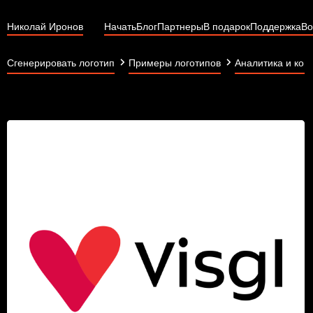
Николай Иронов
Начать
Блог
Партнеры
В подарок
Поддержка
Во
Сгенерировать логотип
Примеры логотипов
Аналитика и кон