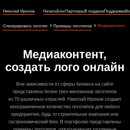
Николай Иронов
Начать
Блог
Партнеры
В подарок
Поддержка
Во
Медиаконтент
Сгенерировать логотип
Примеры логотипов
Медиаконтент,
создать лого онлайн
Вне зависимости от сферы бизнеса на сайте
представлено более трех миллионов логотипов
из 70 различных отраслей. Николай Иронов создает
неограниченное количество логотипов для любого
предприятия, будь то строительная компания или
гастрономический блог. В портфолио представлены
примеры логотипов, охватывающих различные