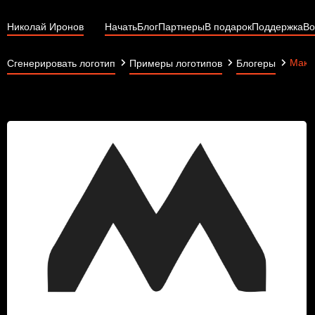
Николай Иронов
Начать
Блог
Партнеры
В подарок
Поддержка
Во
Макс
Сгенерировать логотип
Примеры логотипов
Блогеры