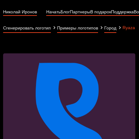
Николай Иронов
Начать
Блог
Партнеры
В подарок
Поддержка
Во
Ryazan.
Сгенерировать логотип
Примеры логотипов
Город