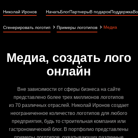
Николай Иронов
Начать
Блог
Партнеры
В подарок
Поддержка
Во
Медиа
Сгенерировать логотип
Примеры логотипов
Медиа, создать лого
онлайн
Вне зависимости от сферы бизнеса на сайте
представлено более трех миллионов логотипов
из 70 различных отраслей. Николай Иронов создает
неограниченное количество логотипов для любого
предприятия, будь то строительная компания или
гастрономический блог. В портфолио представлены
примеры логотипов, охватывающих различные