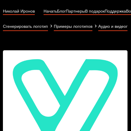
Николай Иронов
Начать
Блог
Партнеры
В подарок
Поддержка
Во
Сгенерировать логотип
Примеры логотипов
Аудио и видеопр