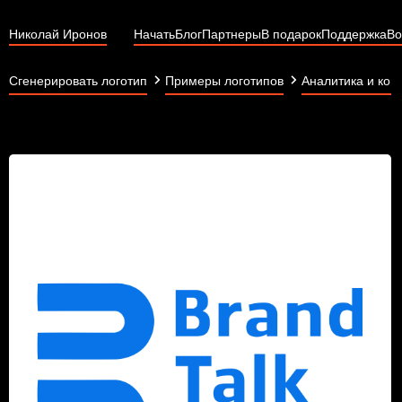
Николай Иронов
Начать
Блог
Партнеры
В подарок
Поддержка
Во
Сгенерировать логотип
Примеры логотипов
Аналитика и кон