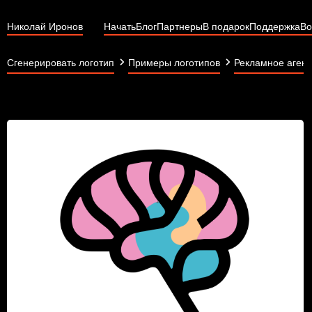
Николай Иронов
Начать
Блог
Партнеры
В подарок
Поддержка
Во
Сгенерировать логотип
Примеры логотипов
Рекламное агент