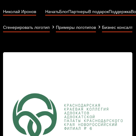
Николай Иронов
Начать
Блог
Партнеры
В подарок
Поддержка
Во
Сгенерировать логотип
Примеры логотипов
Бизнес консалти