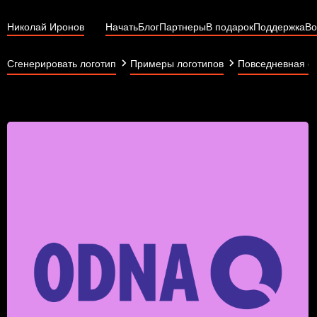
Николай Иронов
Начать
Блог
Партнеры
В подарок
Поддержка
Во
Сгенерировать логотип
Примеры логотипов
Повседневная о