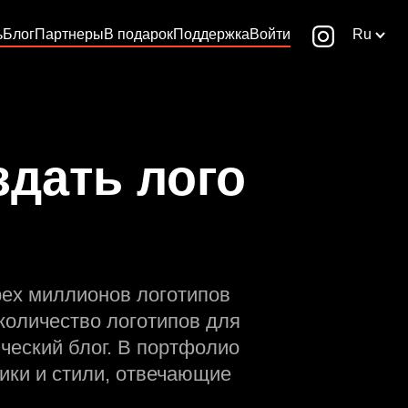
ь
Блог
Партнеры
В подарок
Поддержка
Войти
Ru
здать лого
рех миллионов логотипов
количество логотипов для
ческий блог. В портфолио
ики и стили, отвечающие