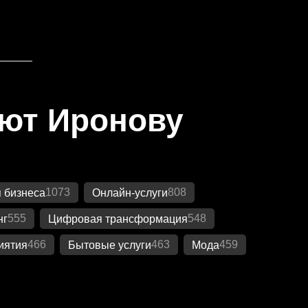
яют Иронову
1073
808
 бизнеса
Онлайн-услуги
555
548
нг
Цифровая трансформация
466
463
459
иятия
Бытовые услуги
Мода