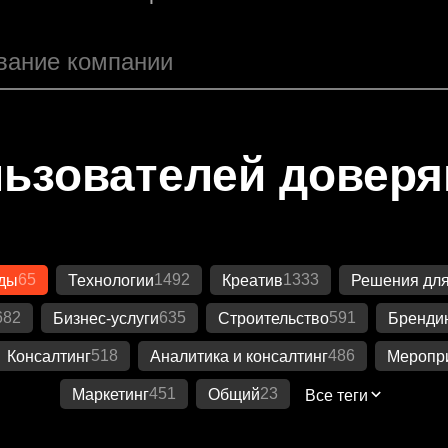
ьзователей довер
65
1492
1333
ды
Технологии
Креатив
Решения для
682
635
591
Бизнес-услуги
Строительство
Бренди
518
486
Консалтинг
Аналитика и консалтинг
Меропр
451
23
Маркетинг
Общий
Все теги