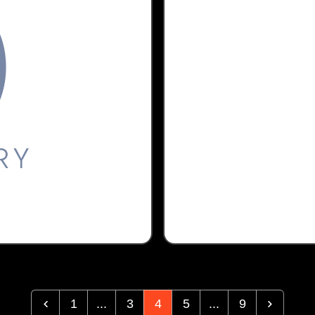
1
...
3
4
5
...
9