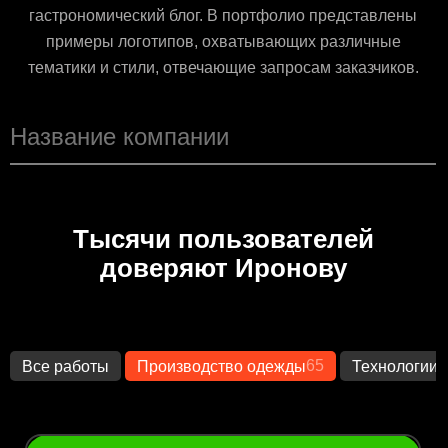
гастрономический блог. В портфолио представлены
примеры логотипов, охватывающих различные
тематики и стили, отвечающие запросам заказчиков.
Тысячи пользователей
доверяют Иронову
65
1
Все работы
Производство одежды
Технологии