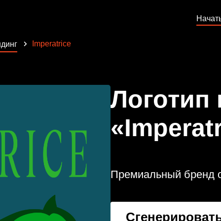
Начат
Imperatrice
динг
Логотип
«Imperat
Премиальный бренд о
Сгенерировать