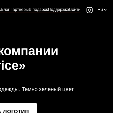
ь
Блог
Партнеры
В подарок
Поддержка
Войти
Ru
 компании
rice»
дежды. Темно зеленый цвет
 логотип